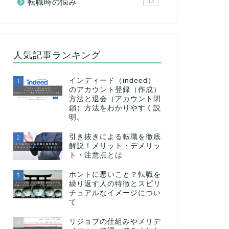
転職時の悩み
13
人気記事ランキング
インディード（indeed）
1
のアカウント登録（作成）
方法と退会（アカウント閉
鎖）方法をわかりやすく説
明。
引き抜きによる転職を徹底
2
解説！メリット・デメリッ
ト・注意点とは
ホントに悪いこと？転職を
3
繰り返す人の特徴とスピリ
チュアルなイメージについ
て
リジョブの仕組みやメリデ
4