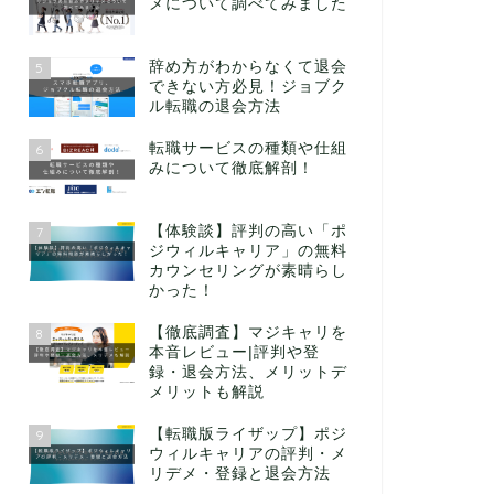
メについて調べてみました
辞め方がわからなくて退会
5
できない方必見！ジョブク
ル転職の退会方法
転職サービスの種類や仕組
6
みについて徹底解剖！
【体験談】評判の高い「ポ
7
ジウィルキャリア」の無料
カウンセリングが素晴らし
かった！
【徹底調査】マジキャリを
8
本音レビュー|評判や登
録・退会方法、メリットデ
メリットも解説
【転職版ライザップ】ポジ
9
ウィルキャリアの評判・メ
リデメ・登録と退会方法